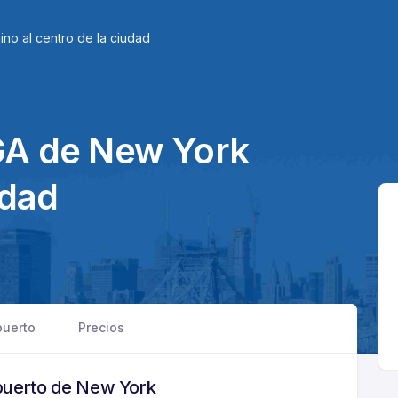
ino al centro de la ciudad
GA de New York
udad
puerto
Precios
opuerto de New York