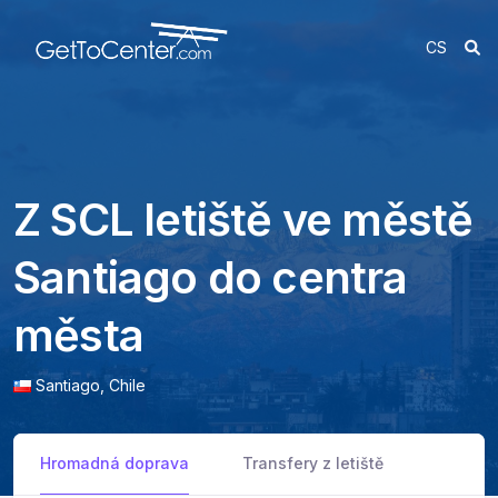
CS
Z SCL letiště ve městě
Santiago do centra
města
Santiago,
Chile
Hromadná doprava
Transfery z letiště