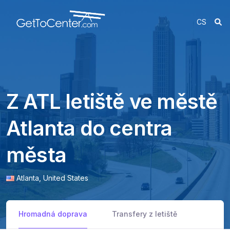
CS
Z ATL letiště ve městě
Atlanta do centra
města
Atlanta,
United States
Hromadná doprava
Transfery z letiště